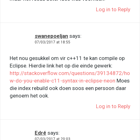
Log in to Reply
swanepoeljan
says:
07/03/2017 at 18:55
Het nou gesukkel om vir c++11 te kan compile op
Eclipse. Hierdie link het op die einde gewerk:
http://stackoverflow.com/questions/39134872/ho
w-do-you-enable-c11-syntax-in-eclipse-neon
Moes
die index rebuild ook doen soos een persoon daar
genoem het ook.
Log in to Reply
Edré
says:
07/03/2017 at 20:03