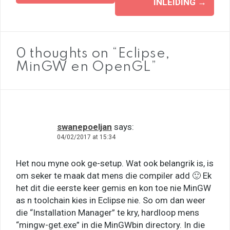
navigation
INLEIDING
→
0 thoughts on “Eclipse,
MinGW en OpenGL”
swanepoeljan
says:
04/02/2017 at 15:34
Het nou myne ook ge-setup. Wat ook belangrik is, is
om seker te maak dat mens die compiler add 🙂 Ek
het dit die eerste keer gemis en kon toe nie MinGW
as n toolchain kies in Eclipse nie. So om dan weer
die “Installation Manager” te kry, hardloop mens
“mingw-get.exe” in die MinGWbin directory. In die