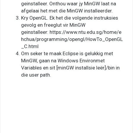
geinstalleer. Onthou waar jy MinGW laat na
afgelaai het met die MinGW installeerder.
Kry OpenGL. Ek het die volgende instruksies
gevolg en freeglut vir MinGW
geinstalleer: https://www.ntu.edu.sg/home/e
hchua/programming/opengl/HowTo_OpenGL
_C.html
Om seker te maak Eclipse is gelukkig met
MinGW, gaan na Windows Environmet
Variables en sit [minGW installsie leër]/bin in
die user path.