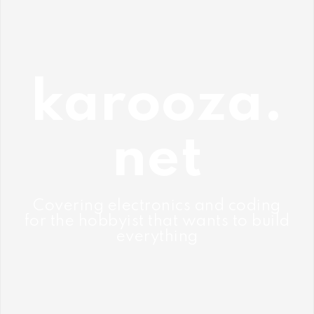
Skip
to
content
karooza.
net
Covering electronics and coding
for the hobbyist that wants to build
everything