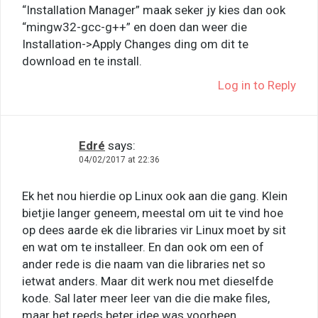
“Installation Manager” maak seker jy kies dan ook
“mingw32-gcc-g++” en doen dan weer die
Installation->Apply Changes ding om dit te
download en te install.
Log in to Reply
Edré
says:
04/02/2017 at 22:36
Ek het nou hierdie op Linux ook aan die gang. Klein
bietjie langer geneem, meestal om uit te vind hoe
op dees aarde ek die libraries vir Linux moet by sit
en wat om te installeer. En dan ook om een of
ander rede is die naam van die libraries net so
ietwat anders. Maar dit werk nou met dieselfde
kode. Sal later meer leer van die die make files,
maar het reeds beter idee was voorheen.