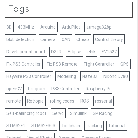
Tags
3D
433MHz
Arduino
ArduPilot
atmega328p
blob detection
camera
CAN
Cheap
Control theory
Development board
DSLR
Eclipse
eInk
EV1527
Fix PS3 Controller
Fix PS3 Remote
Flight Controller
GPS
Haywire PS3 Controller
Modelling
Naze32
Nikond D780
openCV
Program
PS3 Controller
Raspberry Pi
remote
Retropie
rolling codes
ROS
rosserial
Self-balancing robot
Servo
Simulink
SP Racing
STM32F1
STM32F303
Toolchain
tracking
Tutoriaal
Tutorial
Visual Studio
Xamarin
Xamarin Forms