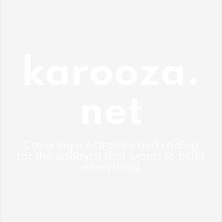
Skip
to
content
karooza.
net
Covering electronics and coding
for the hobbyist that wants to build
everything