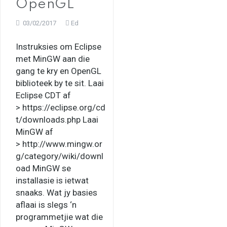
OpenGL
03/02/2017
Ed
Instruksies om Eclipse
met MinGW aan die
gang te kry en OpenGL
biblioteek by te sit. Laai
Eclipse CDT af
> https://eclipse.org/cd
t/downloads.php Laai
MinGW af
> http://www.mingw.or
g/category/wiki/downl
oad MinGW se
installasie is ietwat
snaaks. Wat jy basies
aflaai is slegs ‘n
programmetjie wat die