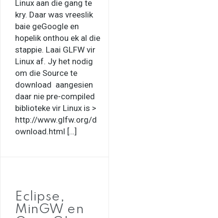
Linux aan die gang te
kry. Daar was vreeslik
baie geGoogle en
hopelik onthou ek al die
stappie. Laai GLFW vir
Linux af. Jy het nodig
om die Source te
download aangesien
daar nie pre-compiled
biblioteke vir Linux is >
http://www.glfw.org/d
ownload.html […]
Eclipse,
MinGW en