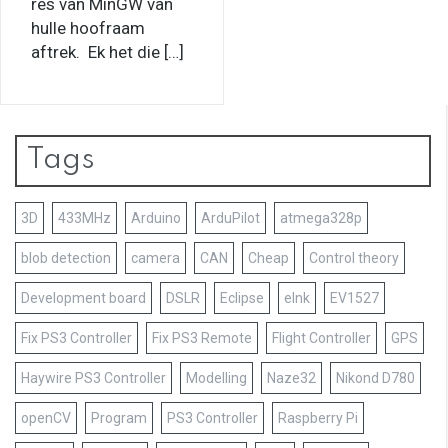
res van MinGW van
hulle hoofraam
aftrek. Ek het die […]
Tags
3D
433MHz
Arduino
ArduPilot
atmega328p
blob detection
camera
CAN
Cheap
Control theory
Development board
DSLR
Eclipse
eInk
EV1527
Fix PS3 Controller
Fix PS3 Remote
Flight Controller
GPS
Haywire PS3 Controller
Modelling
Naze32
Nikond D780
openCV
Program
PS3 Controller
Raspberry Pi